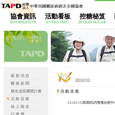
協會資訊
活動看板
控糖秘笈
INFORMATION
EVENT INFO
BLOOD SUGAR
最 新 消 息
醫 療 新 聞
糖友成長團體計畫
活 動 花 絮
活 動 花 絮
113.01.11(星期四)內雙溪
線 上 報 名
行 事 曆