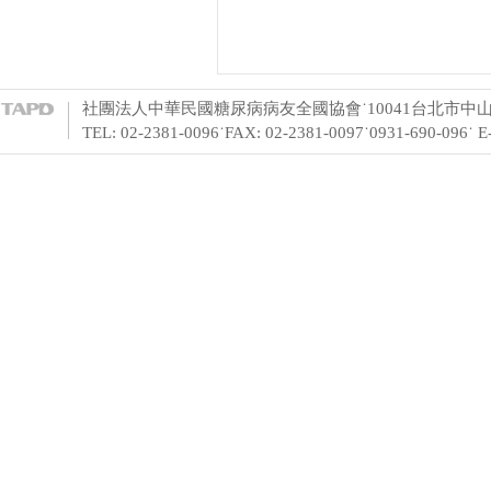
社團法人中華民國糖尿病病友全國協會˙10041台北市中山
TEL: 02-2381-0096˙FAX: 02-2381-0097˙0931-690-096˙ 