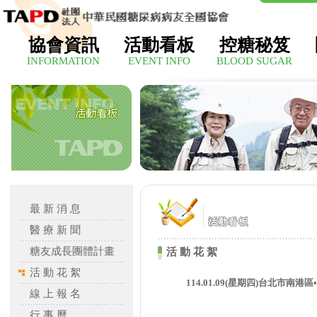
協會資訊
活動看板
控糖秘笈
INFORMATION
EVENT INFO
BLOOD SUGAR
最 新 消 息
醫 療 新 聞
糖友成長團體計畫
活 動 花 絮
活 動 花 絮
114.01.09(星期四)台北市南港
線 上 報 名
行 事 曆