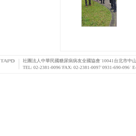
社團法人中華民國糖尿病病友全國協會˙10041台北市中山
TEL: 02-2381-0096˙FAX: 02-2381-0097˙0931-690-096˙ 