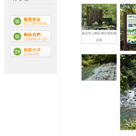
新北市三峽區-蚋仔溪生態
步道