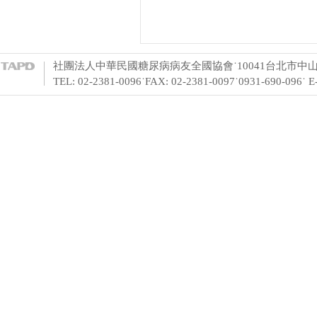
社團法人中華民國糖尿病病友全國協會˙10041台北市中山
TEL: 02-2381-0096˙FAX: 02-2381-0097˙0931-690-096˙ 