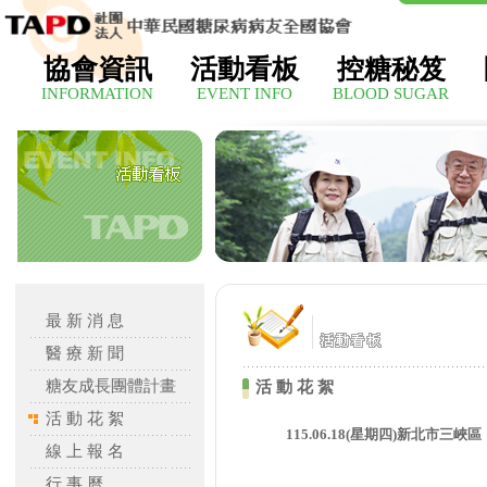
協會資訊
活動看板
控糖秘笈
INFORMATION
EVENT INFO
BLOOD SUGAR
最 新 消 息
醫 療 新 聞
糖友成長團體計畫
活 動 花 絮
活 動 花 絮
115.06.18(星期四)新北市
線 上 報 名
行 事 曆